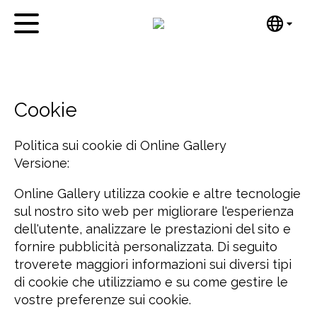
English
Home
Nederlands
Español
Opere d'arte
Cookie
Português
Notizie
汉语/中文
Politica sui cookie di Online Gallery
العربية
Su di me
Versione:
Русский
Contatto
Online Gallery utilizza cookie e altre tecnologie
日本語
sul nostro sito web per migliorare l'esperienza
Deutsch
dell'utente, analizzare le prestazioni del sito e
Français
fornire pubblicità personalizzata. Di seguito
Italiano
troverete maggiori informazioni sui diversi tipi
Polski
di cookie che utilizziamo e su come gestire le
Ελληνικά
vostre preferenze sui cookie.
Svenska