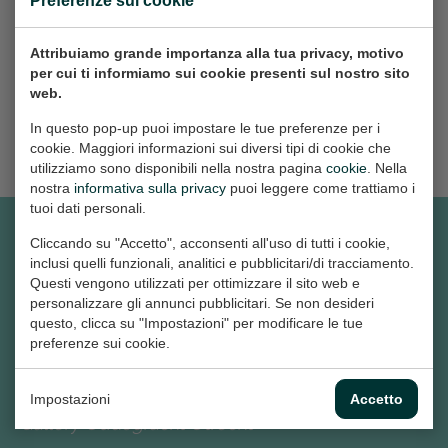
Preferenze sui cookie
Attribuiamo grande importanza alla tua privacy, motivo
per cui ti informiamo sui cookie presenti sul nostro sito
ALTRE NOTIZIE
web.
In questo pop-up puoi impostare le tue preferenze per i
cookie. Maggiori informazioni sui diversi tipi di cookie che
utilizziamo sono disponibili nella nostra pagina
cookie
. Nella
nostra
informativa sulla privacy
puoi leggere come trattiamo i
tuoi dati personali.
Cliccando su "Accetto", acconsenti all'uso di tutti i cookie,
inclusi quelli funzionali, analitici e pubblicitari/di tracciamento.
ESPERIENZA
Questi vengono utilizzati per ottimizzare il sito web e
personalizzare gli annunci pubblicitari. Se non desideri
2023 - ad oggi
questo, clicca su "Impostazioni" per modificare le tue
preferenze sui cookie.
Exposition Gallery Oudegracht
Utrecht
Impostazioni
Accetto
Gallery Oudegracht Utrecht