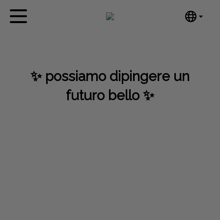
English
Home
Nederlands
Español
Opere d'arte
✨ possiamo dipingere un
Português
Notizie
汉语/中文
futuro bello ✨
العربية
Su di me
Русский
Contatto
日本語
Deutsch
Français
Italiano
Polski
Ελληνικά
Svenska