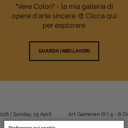
"Vere Colori" - la mia galleria di
opere d'arte sincere 🎨 Clicca qui
per esplorare
GUARDA I MIEI LAVORI
26 | Sunday, 19 April
Art Gameren IX | 4 - 6 